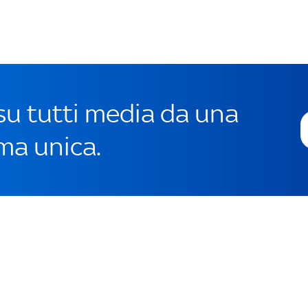
 su tutti media da una
ma unica.