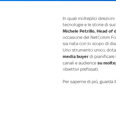
In quali molteplici direzioni
tecnologie e le storie di s
Michele Petrillo, Head of d
occasione del NetComm For
sia nata con lo scopo di dia
Uno strumento unico, dotat
media buyer
di pianificar
su moltep
canali e audience
obiettivi prefissati.
Per saperne di più, guarda i